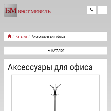
КАТАЛОГ
Каталог
Аксессуары для офиса
НОВОСТИ
КАТАЛОГ
НОВИНКИ
Аксессуары для офиса
РЕМОНТ
КРЕСЕЛ
ДОСТАВКА
И
СБОРКА
КОНТАКТЫ