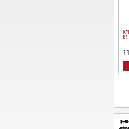
КР
B1-
1
Преим
мебел