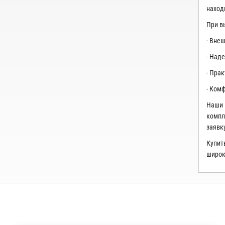
наход
При в
- Вне
- Над
- Пра
- Ком
Наши 
компл
заявк
Купит
широк