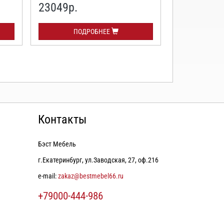
23049р.
48282р.
ПОДРОБНЕЕ
ПО
Контакты
Бэст Мебель
г.Екатеринбург, ул.Заводская, 27, оф.216
e-mail:
zakaz@bestmebel66.ru
+79000-444-986