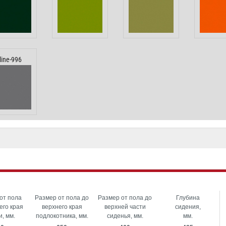
line-996
от пола
Размер от пола до
Размер от пола до
Глубина
его края
верхнего края
верхней части
сидения,
и, мм.
подлокотника, мм.
сиденья, мм.
мм.