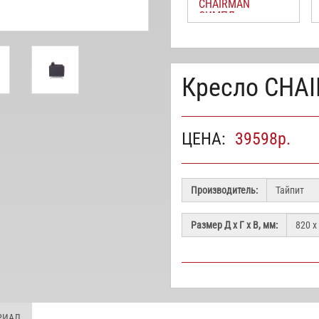
CHAIRMAN
СИМПЛ
Кресло CHA
ЦЕНА:
39598
р.
Производитель:
Размер Д х Г х В, мм:
РИАЛ