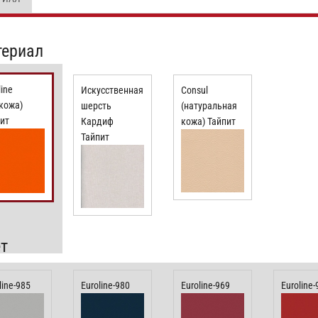
ериал
line
Искусственная
Сonsul
кожа)
шерсть
(натуральная
ит
Кардиф
кожа) Тайпит
Тайпит
т
line-985
Euroline-980
Euroline-969
Euroline-